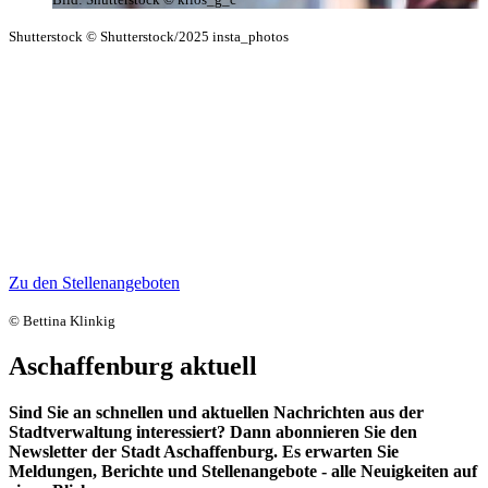
Shutterstock © Shutterstock/2025 insta_photos
Arbeitgeberin Stadt Aschaffenburg
Die Stadt Aschaffenburg versteht sich als bürgerorientiertes
Dienstleistungsunternehmen und ist eine moderne innovative
Verwaltung. Als verlässliche und vielfältige Arbeitgeberin mit über
1200 Mitarbeiterinnen und Mitarbeiter machen wir Aschaffenburg
lebenswert. Wir bieten flexible Arbeitszeiten, sichere und
abwechslungsreiche Arbeitsplätze, eine eigene Rathauskantine und
viele weitere Benefits.
Zu den Stellenangeboten
© Bettina Klinkig
Aschaffenburg aktuell
Sind Sie an schnellen und aktuellen Nachrichten aus der
Stadtverwaltung interessiert? Dann abonnieren Sie den
Newsletter der Stadt Aschaffenburg. Es erwarten Sie
Meldungen, Berichte und Stellenangebote - alle Neuigkeiten auf