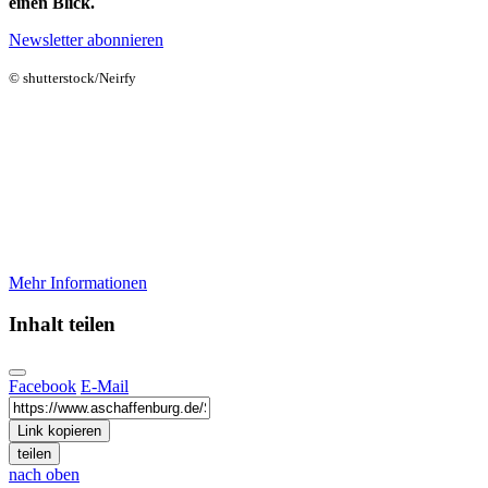
einen Blick.
Newsletter abonnieren
© shutterstock/Neirfy
Aschaffenburg digital
Ihre Stadt, Ihre Services - online
Ob zuhause oder unterwegs: Nutzen Sie unsere Online-
Dienste. Viele Anliegen können Sie bequem digital erledigen, ganz
ohne Termin im Rathaus.
Mehr Informationen
Inhalt teilen
Facebook
E-Mail
Link kopieren
teilen
nach oben