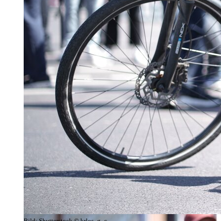
Bild:
Shutterstock © krlos_g_c