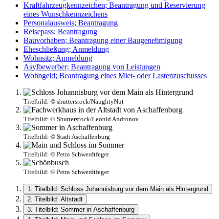
Kraftfahrzeugkennzeichen; Beantragung und Reservierung
eines Wunschkennzeichens
Personalausweis; Beantragung
Reisepass; Beantragung
Bauvorhaben; Beantragung einer Baugenehmigung
Eheschließung; Anmeldung
Wohnsitz; Anmeldung
Asylbewerber; Beantragung von Leistungen
Wohngeld; Beantragung eines Miet- oder Lastenzuschusses
Titelbild:
© shutterstock/NaughtyNut
Titelbild:
© Shutterstock/Leonid Andronov
Titelbild:
© Stadt Aschaffenburg
Titelbild:
© Petra Schwerdtfeger
Titelbild:
© Petra Schwerdtfeger
1. Titelbild: Schloss Johannisburg vor dem Main als Hintergrund
2. Titelbild: Altstadt
3. Titelbild: Sommer in Aschaffenburg