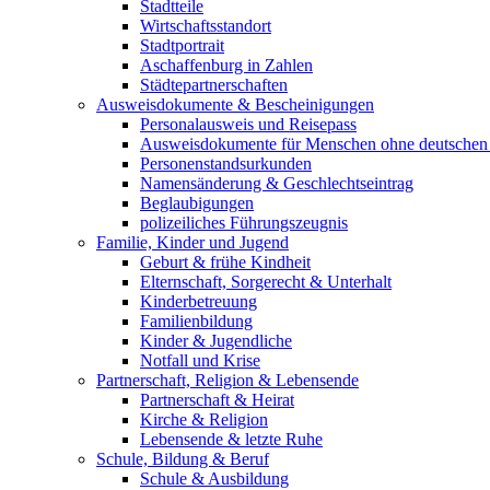
Stadtteile
Wirtschaftsstandort
Stadtportrait
Aschaffenburg in Zahlen
Städtepartnerschaften
Ausweisdokumente & Bescheinigungen
Personalausweis und Reisepass
Ausweisdokumente für Menschen ohne deutschen
Personenstandsurkunden
Namensänderung & Geschlechtseintrag
Beglaubigungen
polizeiliches Führungszeugnis
Familie, Kinder und Jugend
Geburt & frühe Kindheit
Elternschaft, Sorgerecht & Unterhalt
Kinderbetreuung
Familienbildung
Kinder & Jugendliche
Notfall und Krise
Partnerschaft, Religion & Lebensende
Partnerschaft & Heirat
Kirche & Religion
Lebensende & letzte Ruhe
Schule, Bildung & Beruf
Schule & Ausbildung