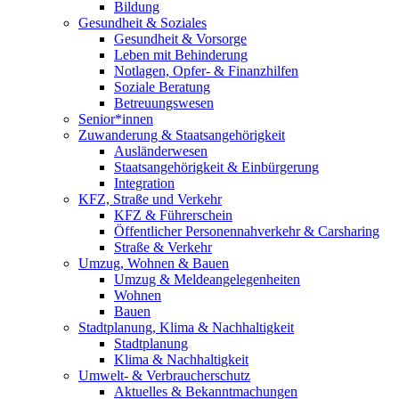
Bildung
Gesundheit & Soziales
Gesundheit & Vorsorge
Leben mit Behinderung
Notlagen, Opfer- & Finanzhilfen
Soziale Beratung
Betreuungswesen
Senior*innen
Zuwanderung & Staatsangehörigkeit
Ausländerwesen
Staatsangehörigkeit & Einbürgerung
Integration
KFZ, Straße und Verkehr
KFZ & Führerschein
Öffentlicher Personennahverkehr & Carsharing
Straße & Verkehr
Umzug, Wohnen & Bauen
Umzug & Meldeangelegenheiten
Wohnen
Bauen
Stadtplanung, Klima & Nachhaltigkeit
Stadtplanung
Klima & Nachhaltigkeit
Umwelt- & Verbraucherschutz
Aktuelles & Bekanntmachungen