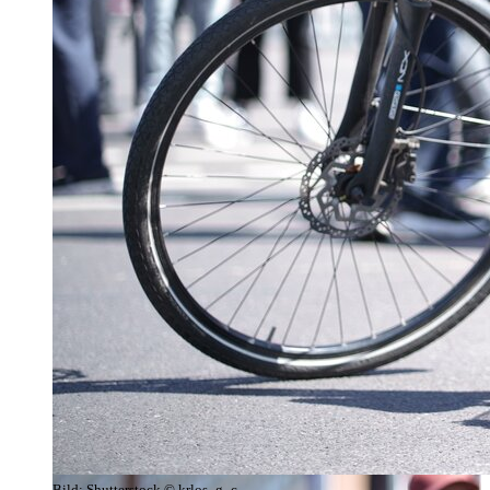
Bild:
Shutterstock © krlos_g_c