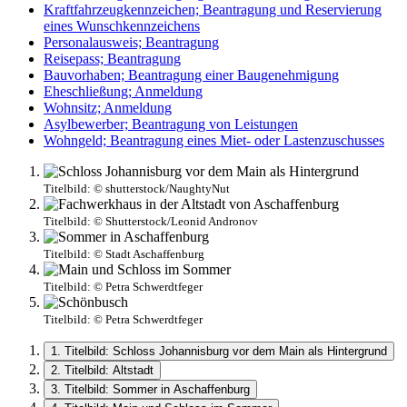
Kraftfahrzeugkennzeichen; Beantragung und Reservierung
eines Wunschkennzeichens
Personalausweis; Beantragung
Reisepass; Beantragung
Bauvorhaben; Beantragung einer Baugenehmigung
Eheschließung; Anmeldung
Wohnsitz; Anmeldung
Asylbewerber; Beantragung von Leistungen
Wohngeld; Beantragung eines Miet- oder Lastenzuschusses
Titelbild:
© shutterstock/NaughtyNut
Titelbild:
© Shutterstock/Leonid Andronov
Titelbild:
© Stadt Aschaffenburg
Titelbild:
© Petra Schwerdtfeger
Titelbild:
© Petra Schwerdtfeger
1. Titelbild: Schloss Johannisburg vor dem Main als Hintergrund
2. Titelbild: Altstadt
3. Titelbild: Sommer in Aschaffenburg