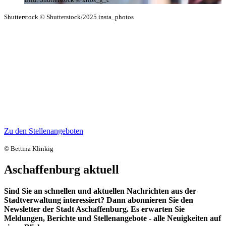
Shutterstock © Shutterstock/2025 insta_photos
Arbeitgeberin Stadt Aschaffenburg
Die Stadt Aschaffenburg versteht sich als bürgerorientiertes
Dienstleistungsunternehmen und ist eine moderne innovative
Verwaltung. Als verlässliche und vielfältige Arbeitgeberin mit über
1200 Mitarbeiterinnen und Mitarbeiter machen wir Aschaffenburg
lebenswert. Wir bieten flexible Arbeitszeiten, sichere und
abwechslungsreiche Arbeitsplätze, eine eigene Rathauskantine und
viele weitere Benefits.
Zu den Stellenangeboten
© Bettina Klinkig
Aschaffenburg aktuell
Sind Sie an schnellen und aktuellen Nachrichten aus der
Stadtverwaltung interessiert? Dann abonnieren Sie den
Newsletter der Stadt Aschaffenburg. Es erwarten Sie
Meldungen, Berichte und Stellenangebote - alle Neuigkeiten auf