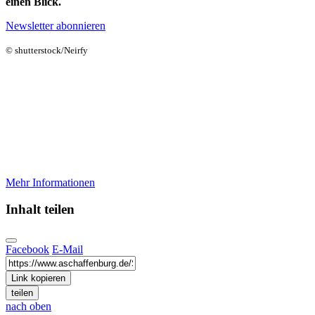
einen Blick.
Newsletter abonnieren
© shutterstock/Neirfy
Aschaffenburg digital
Ihre Stadt, Ihre Services - online
Ob zuhause oder unterwegs: Nutzen Sie unsere Online-
Dienste. Viele Anliegen können Sie bequem digital erledigen, ganz
ohne Termin im Rathaus.
Mehr Informationen
Inhalt teilen
Facebook
E-Mail
Link kopieren
teilen
nach oben