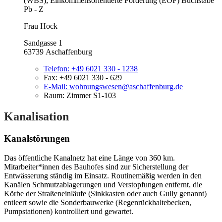
(WBS); Einkommensorientierte Förderung (EOF) Buchstabe
Pb - Z
Frau Hock
Sandgasse 1
63739 Aschaffenburg
Telefon:
+49 6021 330 - 1238
Fax:
+49 6021 330 - 629
E-Mail:
wohnungswesen@aschaffenburg.de
Raum: Zimmer S1-103
Kanalisation
Kanalstörungen
Das öffentliche Kanalnetz hat eine Länge von 360 km.
Mitarbeiter*innen des Bauhofes sind zur Sicherstellung der
Entwässerung ständig im Einsatz. Routinemäßig werden in den
Kanälen Schmutzablagerungen und Verstopfungen entfernt, die
Körbe der Straßeneinläufe (Sinkkasten oder auch Gully genannt)
entleert sowie die Sonderbauwerke (Regenrückhaltebecken,
Pumpstationen) kontrolliert und gewartet.