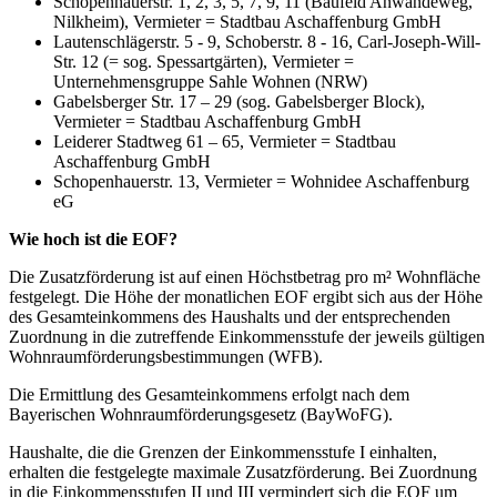
Schopenhauerstr. 1, 2, 3, 5, 7, 9, 11 (Baufeld Anwandeweg,
Nilkheim), Vermieter = Stadtbau Aschaffenburg GmbH
Lautenschlägerstr. 5 - 9, Schoberstr. 8 - 16, Carl-Joseph-Will-
Str. 12 (= sog. Spessartgärten), Vermieter =
Unternehmensgruppe Sahle Wohnen (NRW)
Gabelsberger Str. 17 – 29 (sog. Gabelsberger Block),
Vermieter = Stadtbau Aschaffenburg GmbH
Leiderer Stadtweg 61 – 65, Vermieter = Stadtbau
Aschaffenburg GmbH
Schopenhauerstr. 13, Vermieter = Wohnidee Aschaffenburg
eG
Wie hoch ist die EOF?
Die Zusatzförderung ist auf einen Höchstbetrag pro m² Wohnfläche
festgelegt. Die Höhe der monatlichen EOF ergibt sich aus der Höhe
des Gesamteinkommens des Haushalts und der entsprechenden
Zuordnung in die zutreffende Einkommensstufe der jeweils gültigen
Wohnraumförderungsbestimmungen (WFB).
Die Ermittlung des Gesamteinkommens erfolgt nach dem
Bayerischen Wohnraumförderungsgesetz (BayWoFG).
Haushalte, die die Grenzen der Einkommensstufe I einhalten,
erhalten die festgelegte maximale Zusatzförderung. Bei Zuordnung
in die Einkommensstufen II und III vermindert sich die EOF um