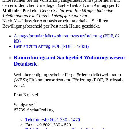
Bitte reichen Sie Ihr vollständig ausgefülltes Antragsformular mit
den erforderlichen Unterlagen (siehe Beiblatt zum Antrag) per
E-
Mail oder
Post
ein.
Geben Sie für evtl. Rückfragen bitte eine
Telefonnummer auf Ihrem Antragsformular an.
Nach Abschluss der Antragsbearbeitung erhalten Sie Ihren
Bewilligungsbescheid per Post nach Hause geschickt.
Antragsformular Mietwohnraumzusatzförderung
(
PDF, 82
kB
)
Beiblatt zum Antrag EOF
(
PDF, 172 kB
)
Bauordnungsamt Sachgebiet Wohnungswesen
:
Detailseite
Wohnberechtigungsscheine für geförderten Mietwohnraum
(WBS); Einkommensorientierte Förderung (EOF) Buchstabe
A - Jh
Frau Krückel
Sandgasse 1
63739 Aschaffenburg
Telefon:
+49 6021 330 - 1470
Fax:
+49 6021 330 - 629