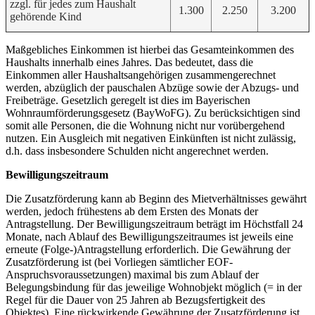
zzgl. für jedes zum Haushalt
1.300
2.250
3.200
gehörende Kind
Maßgebliches Einkommen ist hierbei das Gesamteinkommen des
Haushalts innerhalb eines Jahres. Das bedeutet, dass die
Einkommen aller Haushaltsangehörigen zusammengerechnet
werden, abzüglich der pauschalen Abzüge sowie der Abzugs- und
Freibeträge. Gesetzlich geregelt ist dies im Bayerischen
Wohnraumförderungsgesetz (BayWoFG). Zu berücksichtigen sind
somit alle Personen, die die Wohnung nicht nur vorübergehend
nutzen. Ein Ausgleich mit negativen Einkünften ist nicht zulässig,
d.h. dass insbesondere Schulden nicht angerechnet werden.
Bewilligungszeitraum
Die Zusatzförderung kann ab Beginn des Mietverhältnisses gewährt
werden, jedoch frühestens ab dem Ersten des Monats der
Antragstellung. Der Bewilligungszeitraum beträgt im Höchstfall 24
Monate, nach Ablauf des Bewilligungszeitraumes ist jeweils eine
erneute (Folge-)Antragstellung erforderlich. Die Gewährung der
Zusatzförderung ist (bei Vorliegen sämtlicher EOF-
Anspruchsvoraussetzungen) maximal bis zum Ablauf der
Belegungsbindung für das jeweilige Wohnobjekt möglich (= in der
Regel für die Dauer von 25 Jahren ab Bezugsfertigkeit des
Objektes). Eine rückwirkende Gewährung der Zusatzförderung ist