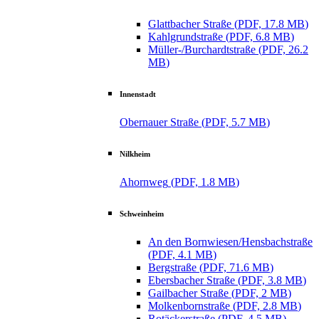
Glattbacher Straße
(
PDF, 17.8 MB
)
Kahlgrundstraße
(
PDF, 6.8 MB
)
Müller-/Burchardtstraße
(
PDF, 26.2
MB
)
Innenstadt
Obernauer Straße
(
PDF, 5.7 MB
)
Nilkheim
Ahornweg
(
PDF, 1.8 MB
)
Schweinheim
An den Bornwiesen/Hensbachstraße
(
PDF, 4.1 MB
)
Bergstraße
(
PDF, 71.6 MB
)
Ebersbacher Straße
(
PDF, 3.8 MB
)
Gailbacher Straße
(
PDF, 2 MB
)
Molkenbornstraße
(
PDF, 2.8 MB
)
Rotäckerstraße
(
PDF, 4.5 MB
)